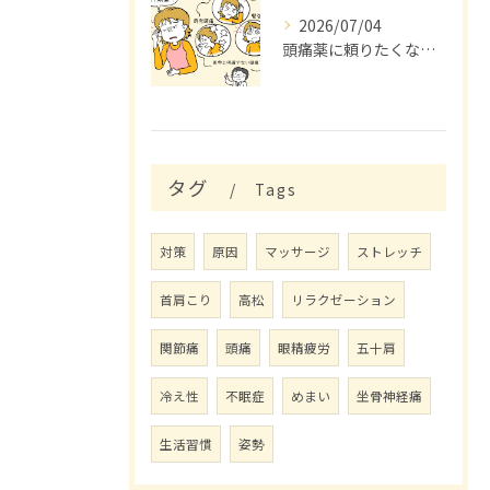
2026/07/04
頭痛薬に頼りたくないアナタへ。
タグ
Tags
対策
原因
マッサージ
ストレッチ
首肩こり
高松
リラクゼーション
関節痛
頭痛
眼精疲労
五十肩
冷え性
不眠症
めまい
坐骨神経痛
生活習慣
姿勢