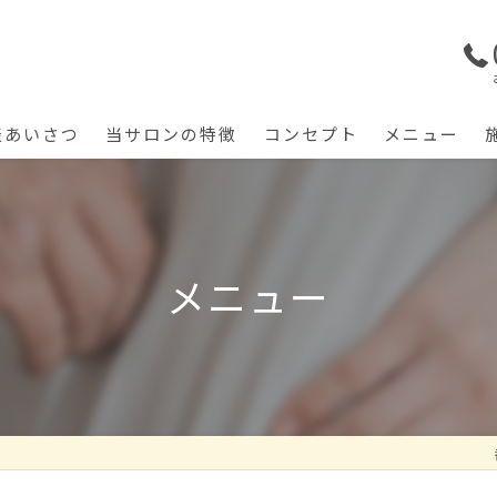
表あいさつ
当サロンの特徴
コンセプト
メニュー
筋膜リリース
首肩こり
メニュー
腰痛
猫背
五十肩
リハビリ