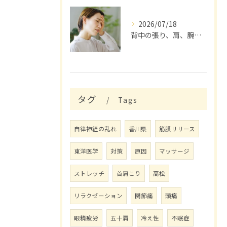
2026/07/18
背中の張り、肩、腕が痛くて来店
タグ
Tags
自律神経の乱れ
香川県
筋膜リリース
東洋医学
対策
原因
マッサージ
ストレッチ
首肩こり
高松
リラクゼーション
関節痛
頭痛
眼精疲労
五十肩
冷え性
不眠症