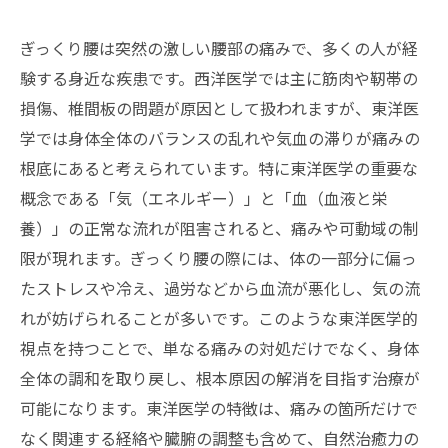
ぎっくり腰は突然の激しい腰部の痛みで、多くの人が経
験する身近な疾患です。西洋医学では主に筋肉や靭帯の
損傷、椎間板の問題が原因として扱われますが、東洋医
学では身体全体のバランスの乱れや気血の滞りが痛みの
根底にあると考えられています。特に東洋医学の重要な
概念である「気（エネルギー）」と「血（血液と栄
養）」の正常な流れが阻害されると、痛みや可動域の制
限が現れます。ぎっくり腰の際には、体の一部分に偏っ
たストレスや冷え、過労などから血流が悪化し、気の流
れが妨げられることが多いです。このような東洋医学的
視点を持つことで、単なる痛みの対処だけでなく、身体
全体の調和を取り戻し、根本原因の解消を目指す治療が
可能になります。東洋医学の特徴は、痛みの箇所だけで
なく関連する経絡や臓腑の調整も含めて、自然治癒力の