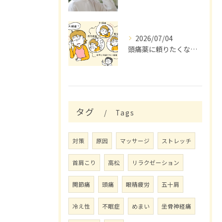
2026/07/04
頭痛薬に頼りたくないアナタへ。
タグ
Tags
対策
原因
マッサージ
ストレッチ
首肩こり
高松
リラクゼーション
関節痛
頭痛
眼精疲労
五十肩
冷え性
不眠症
めまい
坐骨神経痛