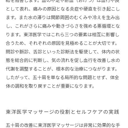
給を阻害します。血の不足や瘀血（おけつ）は血行不良
として表れ、痛みの原因となる炎症や硬直を引き起こし
ます。また水の滞りは関節周囲のむくみや冷えを生み出
し、これがさらに痛みや動きづらさを強める悪循環とな
ります。東洋医学ではこれら三つの要素は相互に影響し
合うため、それぞれの原因を見極めることが大切です。
問診や脈診、舌診といった診断法を駆使して、体内の状
態を総合的に判断し、気の流れを促し血行を改善し水の
代謝を調整することが、根本的な治療につながります。
したがって、五十肩を単なる局所的な問題とせず、体全
体の調和を取り戻すことが重要になります。
東洋医学マッサージの役割とセルフケアの実践
五十肩の改善に東洋医学マッサージは非常に効果的な手