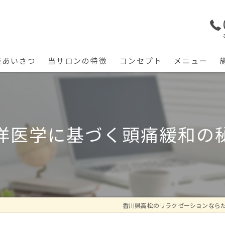
表あいさつ
当サロンの特徴
コンセプト
メニュー
筋膜リリース
首肩こり
洋医学に基づく頭痛緩和の
腰痛
猫背
五十肩
香川県高松のリラクゼーションなら
リハビリ