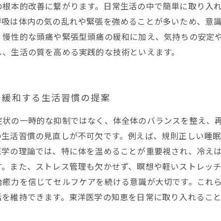
の根本的改善に繋がります。日常生活の中で簡単に取り入
呼吸は体内の気の乱れや緊張を強めることが多いため、意
、慢性的な頭痛や緊張型頭痛の緩和に加え、気持ちの安定
し、生活の質を高める実践的な技術といえます。
ら緩和する生活習慣の提案
症状の一時的な抑制ではなく、体全体のバランスを整え、
の生活習慣の見直しが不可欠です。例えば、規則正しい睡
医学の理論では、特に体を温めることが重要視され、冷え
す。また、ストレス管理も欠かせず、瞑想や軽いストレッ
治癒力を信じてセルフケアを続ける意識が大切です。これ
活を維持できます。東洋医学の知恵を日常に取り入れるこ