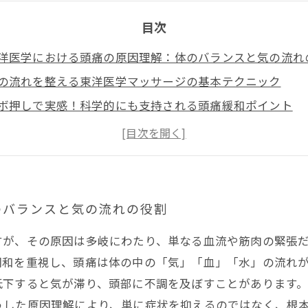
目次
洋医学における頭痛の原因理解：体のバランスと気の流れ
の流れを整える東洋医学マッサージの基本テクニック
ボ押しで実感！科学的にも支持される頭痛緩和ポイント
功と呼吸法で促す心身の調和と頭痛緩和
洋医学のセルフケアで頭痛を根本から緩和する生活習慣の
のバランスと気の流れの役割
すが、その原因は多岐にわたり、単なる血流や筋肉の緊張
調和を重視し、頭痛は体の中の「気」「血」「水」の流れ
低下すると気が滞り、頭部に不調を及ぼすことがあります
うした原因理解により、単に症状を抑えるのではなく、根