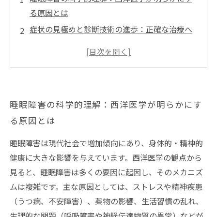
る原因とは
症状の見極めと診断技術の進歩：正確な治療へ
のステップ
西洋医学が提案する最新の治療法：薬物療法と
非薬物療法の融合
生活習慣の科学的見直し：睡眠障害改善に役立
睡眠障害の科学的理解：西洋医学が明らかにす
つ具体的行動
る原因とは
西洋医学が切り拓く未来：睡眠障害対策と健康
社会の実現へ
睡眠障害は現代社会で増加傾向にあり、身体的・精神的
健康に大きな影響を与えています。西洋医学の観点から
見ると、睡眠障害は多くの要因に起因し、そのメカニズ
ムは複雑です。主な原因としては、ストレスや精神疾患
（うつ病、不安障害）、薬物の影響、生活習慣の乱れ、
生理的な問題（呼吸障害や神経伝達物質の異常）などが