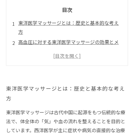
目次
東洋医学マッサージとは：歴史と基本的な考え
方
高血圧に対する東洋医学マッサージの効果とメ
カニズム
睡眠の質向上に向けた東洋医学マッサージの役
割
東洋医学マッサージの実践方法と注意点
東洋医学マッサージとは：歴史と基本的な考え
東洋医学マッサージを活用した健康的な生活へ
方
の提案
東洋医学マッサージは古代中国に起源をもつ伝統的な療
法で、体全体の「気」や血の流れを整えることを目的と
しています。西洋医学が主に症状や病気の直接的な治療