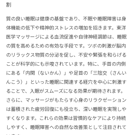
割
質の良い睡眠は健康の基盤であり、不眠や睡眠障害は身
体機能の低下や精神的ストレスの増加を招きます。東洋
医学マッサージによる血流促進や自律神経調節は、睡眠
の質を高めるための有効な手段です。ツボの刺激が脳内
のリラックス物質の分泌を促し、不安や緊張を和らげる
ことが科学的にも示唆されています。特に、手首の内側
にある「内関（ないかん）」や足首の「三陰交（さんい
んこう）」といった睡眠に関連する経穴を中心に刺激す
ることで、入眠がスムーズになる効果が期待されます。
さらに、マッサージがもたらす心身のリラクゼーション
は蓄積された疲労回復にも役立ち、深い睡眠を実現しや
すくなります。これらの効果は習慣的なケアにより持続
しやすく、睡眠障害への自然な改善策として注目されて