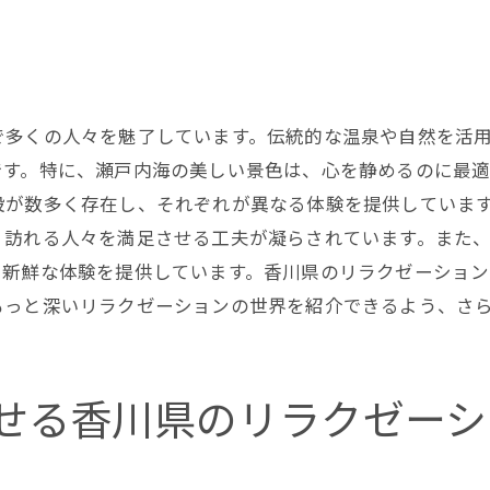
香川県の有名リラクゼーションスポットを訪れる
リラクゼーションの真髄を知る香川県の特別な体験
香川県での特別なリラクゼーション体験とは
で多くの人々を魅了しています。伝統的な温泉や自然を活
リラクゼーションの真髄を極めた香川県の施術
です。特に、瀬戸内海の美しい景色は、心を静めるのに最
香川県のリラクゼーションの特別な魅力
設が数多く存在し、それぞれが異なる体験を提供していま
リラクゼーションの真髄を体感する香川県の旅
、訪れる人々を満足させる工夫が凝らされています。また
香川県のリラクゼーション体験が教えるもの
も新鮮な体験を提供しています。香川県のリラクゼーショ
特別なリラクゼーションを提供する香川県
もっと深いリラクゼーションの世界を紹介できるよう、さ
香川県で極上のリラクゼーションを楽しむためのガイド
香川県でリラクゼーションを楽しむための準備
せる香川県のリラクゼーシ
リラクゼーション体験を最大限に活用する方法
香川県のリラクゼーションスポット巡りのガイド
香川県で極上リラクゼーションを満喫するためのヒ