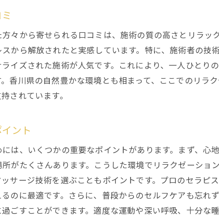
リラクゼーションで心身のバランスを整える方法
コミ
香川県のリラクゼーションで心身を整える理由
た方々から寄せられる口コミは、施術の質の高さとリラッ
香川県流のリラクゼーションでバランスを取り戻す
レスから解放されたと実感しています。特に、施術者の技
心身の健康を保つためのリラクゼーションスタイル
ナライズされた施術が人気です。これにより、一人ひとり
香川県のリラクゼーションを取り入れた生活習慣
す。香川県の自然豊かな環境とも相まって、ここでのリラ
リラクゼーションで心と体の調和を図る
支持されています。
香川県で学ぶリラクゼーションの実践法
香川県で人気のリラクゼーションスポットを探る
ポイント
香川県の隠れたリラクゼーション名所
めには、いくつかの重要なポイントがあります。まず、心
地元民が選ぶ香川県のリラクゼーションスポット
場所がたくさんあります。こうした環境でリラクゼーショ
観光客に人気の香川県のリラクゼーション施設
マッサージ技術を選ぶこともポイントです。プロのセラピ
えるのに最適です。さらに、普段からのセルフケアも忘れ
香川県のリラクゼーションスポットでの体験談
に過ごすことができます。適度な運動や深い呼吸、十分な
香川県のリラクゼーションスポットでの楽しみ方