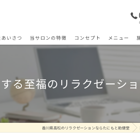
表あいさつ
当サロンの特徴
コンセプト
メニュー
筋膜リリース
首肩こり
感する至福のリラクゼーショ
腰痛
猫背
五十肩
香川県高松のリラクゼーションならたにもと助健堂
リハビリ