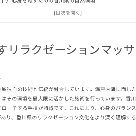
心身を癒すための香川県の自然環境
プロが勧めるリラクゼーションマッサージのテクニ
香川県でのリラクゼーション体験の口コミ
リラクゼーション効果を高めるためのポイント
香川県のリラクゼーション文化を探る
すリラクゼーションマッサ
忙しい日常を忘れさせる香川県のリラクゼーション体験
香川県で体験できるユニークなリラクゼーション方
非日常を味わえる香川県のリラクゼーションスポッ
は
香川県のリラクゼーションマッサージで心のデトッ
地域独自の技術と伝統が融合しています。瀬戸内海に面し
時間を忘れる香川県のリラクゼーション体験
ちはその環境を最大限に活かした施術を行っています。香
香川県でのリラクゼーションがもたらす心の平穏
プローチする手技が特徴です。これにより、心身のバラン
があり、香川県のリラクゼーション文化をより深く理解す
ストレスフリーな香川県のリラクゼーション
たにもと助健堂のリラクゼーションマッサージメニュー