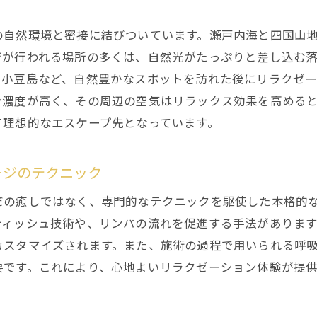
たにもと助健堂で人気のリラクゼーションメニュー
ニーズに応えるたにもと助健堂の個別施術
の自然環境と密接に結びついています。瀬戸内海と四国山
たにもと助健堂のリラクゼーションメニューの効果
ジが行われる場所の多くは、自然光がたっぷりと差し込む
や小豆島など、自然豊かなスポットを訪れた後にリラクゼ
たにもと助健堂の施術者によるおすすめプラン
分濃度が高く、その周辺の空気はリラックス効果を高める
たにもと助健堂のリラクゼーションメニューの選び
て理想的なエスケープ先となっています。
たにもと助健堂でしか味わえないリラクゼーション
香川県で体感できる究極のリラクゼーションとは
ージのテクニック
香川県の究極のリラクゼーションスポット
だの癒しではなく、専門的なテクニックを駆使した本格的
心と体に効く香川県のリラクゼーションの秘訣
ティッシュ技術や、リンパの流れを促進する手法がありま
香川県のリラクゼーションがもたらす究極の癒し
カスタマイズされます。また、施術の過程で用いられる呼
香川県で体感する究極のリラクゼーションの実例
要です。これにより、心地よいリラクゼーション体験が提
リラクゼーションの極みを体験できる方法
香川県のリラクゼーションを極める